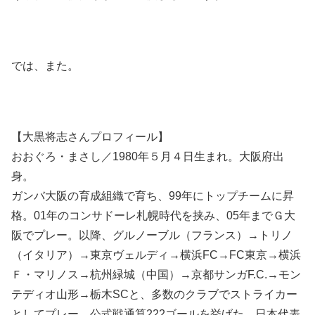
では、また。
【大黒将志さんプロフィール】
おおぐろ・まさし／1980年５月４日生まれ。大阪府出
身。
ガンバ大阪の育成組織で育ち、99年にトップチームに昇
格。01年のコンサドーレ札幌時代を挟み、05年までＧ大
阪でプレー。以降、グルノーブル（フランス）→トリノ
（イタリア）→東京ヴェルディ→横浜FC→FC東京→横浜
Ｆ・マリノス→杭州緑城（中国）→京都サンガF.C.→モン
テディオ山形→栃木SCと、多数のクラブでストライカー
としてプレー。公式戦通算222ゴールを挙げた。日本代表